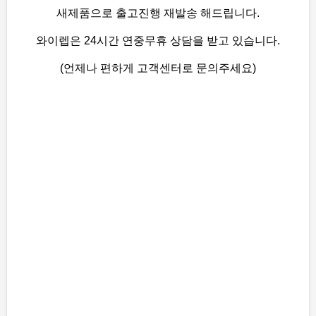
새제품으로 출고진행 재발송 해드립니다.
와이렙은 24시간 연중무휴 상담을 받고 있습니다.
(언제나 편하게 고객센터로 문의주세요)
레플리카
,
레플리카가방
,
레플리카신발
,
레플리카악세사리
,
레플리카의
류
,
레플리카쇼핑몰
,
레플리카샵
,
레플리카시계
,
레플리카지갑
,
레플리카
사이트
,
레플리카명품
,
레플리카추천
,
레플리카도매
,
레플리카미러급
,
짝퉁
,
짝퉁가방
,
이미테이션
,
이미테이션
가방
,
남자명품가방
,
여자명품가방
,
명품가방
,
명품신발
,
명품주얼리
,
에
르메스
,
루이비통
,
샤넬
,
디올
,
프라다
,
셀린느
,
미우미우
,
보테가베네타
,
로에베
,
고야드
,
생로랑
,
입생로
랑
,
펜디
,
구찌
,
몽클레어
,
발망
,
지방시
,
버버리
,
반클리프
,
페레가모
,
발렌
시아가
,
톰브라운
,
크롬하츠
,
로로피아나
,
알렉산더맥퀸
,
나이키
,
막스마라
#
레플리카
#
레플리카가방
#
레플리카신발
#
레플리카악세사리
#
레플리
카의류
#
레플리카쇼핑몰
#
레플리카샵
#
레플리카시계
#
레플리카지갑
#
레플리카사이트
#
레플리카명품
#
레플리카추천
#
레플리카도매
#
레플리카미러급
#
짝퉁
#
짝퉁가방
#
이미테이션
#
이미테
이션가방
#
남자명품가방
#
여자명품가방
#
명품가방
#
명품신발
#
명품주
얼리
#
에르메스
#
루이비통
#
샤넬
#
디올
#
프라다
#
셀린느
#
미우미우
#
보테가베네타
#
로에베
#
고야드
#
생로랑
#
입생로랑
#
펜디
#
구찌
#
몽클레어
#
발망
#
지방시
#
버버리
#
반클리프
#
페